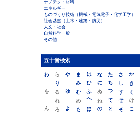
ナノテク・材料
エネルギー
ものづくり技術（機械・電気電子・化学工学）
社会基盤（土木・建築・防災）
人文・社会
自然科学一般
その他
五十音検索
わ
ら
や
ま
は
な
た
さ
か
り
み
ひ
に
ち
し
き
を
ゆ
る
む
ふ
ぬ
つ
す
く
れ
め
へ
ね
て
せ
け
ん
よ
ろ
も
ほ
の
と
そ
こ