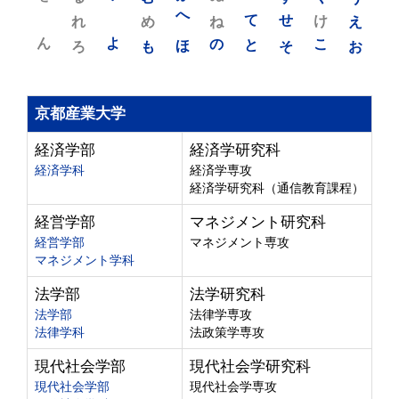
れ
め
へ
ね
て
せ
け
え
ん
よ
ろ
も
ほ
の
と
そ
こ
お
京都産業大学
経済学部
経済学研究科
経済学科
経済学専攻
経済学研究科（通信教育課程）
経営学部
マネジメント研究科
経営学部
マネジメント専攻
マネジメント学科
法学部
法学研究科
法学部
法律学専攻
法律学科
法政策学専攻
現代社会学部
現代社会学研究科
現代社会学部
現代社会学専攻