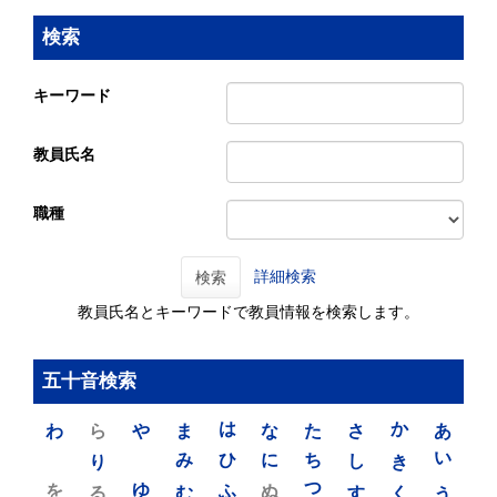
検索
キーワード
教員氏名
職種
詳細検索
検索
教員氏名とキーワードで教員情報を検索します。
五十音検索
わ
ら
や
ま
は
な
た
さ
か
あ
り
み
ひ
に
ち
し
き
い
を
ゆ
る
む
ふ
ぬ
つ
す
く
う