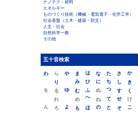
ナノテク・材料
エネルギー
ものづくり技術（機械・電気電子・化学工学）
社会基盤（土木・建築・防災）
人文・社会
自然科学一般
その他
五十音検索
わ
ら
や
ま
は
な
た
さ
か
り
み
ひ
に
ち
し
き
を
ゆ
る
む
ふ
ぬ
つ
す
く
れ
め
へ
ね
て
せ
け
ん
よ
ろ
も
ほ
の
と
そ
こ