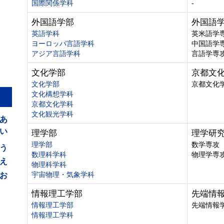
国際関係学科
-
外国語学部
外国語
英語学科
英米語学
ヨーロッパ言語学科
中国語学
アジア言語学科
言語学専
文化学部
京都文
文化学部
京都文化
文化構想学科
京都文化学科
あ
文化観光学科
い
理学部
理学研
う
理学部
数学専攻
数理科学科
物理学専
え
物理科学科
お
宇宙物理・気象学科
情報理工学部
先端情
情報理工学部
先端情報
情報理工学科