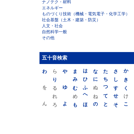
ナノテク・材料
エネルギー
ものづくり技術（機械・電気電子・化学工学）
社会基盤（土木・建築・防災）
人文・社会
自然科学一般
その他
五十音検索
わ
ら
や
ま
は
な
た
さ
か
り
み
ひ
に
ち
し
き
を
ゆ
る
む
ふ
ぬ
つ
す
く
れ
め
へ
ね
て
せ
け
ん
よ
ろ
も
ほ
の
と
そ
こ