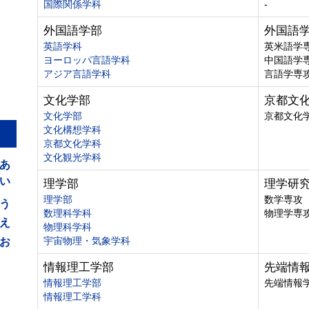
国際関係学科
-
外国語学部
外国語
英語学科
英米語学
ヨーロッパ言語学科
中国語学
アジア言語学科
言語学専
文化学部
京都文
文化学部
京都文化
文化構想学科
京都文化学科
あ
文化観光学科
い
理学部
理学研
う
理学部
数学専攻
数理科学科
物理学専
え
物理科学科
お
宇宙物理・気象学科
情報理工学部
先端情
情報理工学部
先端情報
情報理工学科