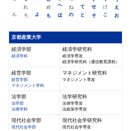
れ
め
へ
ね
て
せ
け
え
ん
よ
ろ
も
ほ
の
と
そ
こ
お
京都産業大学
経済学部
経済学研究科
経済学科
経済学専攻
経済学研究科（通信教育課程）
経営学部
マネジメント研究科
経営学部
マネジメント専攻
マネジメント学科
法学部
法学研究科
法学部
法律学専攻
法律学科
法政策学専攻
現代社会学部
現代社会学研究科
現代社会学部
現代社会学専攻