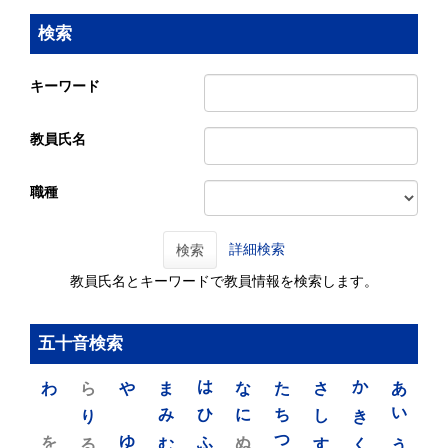
検索
キーワード
教員氏名
職種
詳細検索
検索
教員氏名とキーワードで教員情報を検索します。
五十音検索
わ
ら
や
ま
は
な
た
さ
か
あ
り
み
ひ
に
ち
し
き
い
を
ゆ
る
む
ふ
ぬ
つ
す
く
う