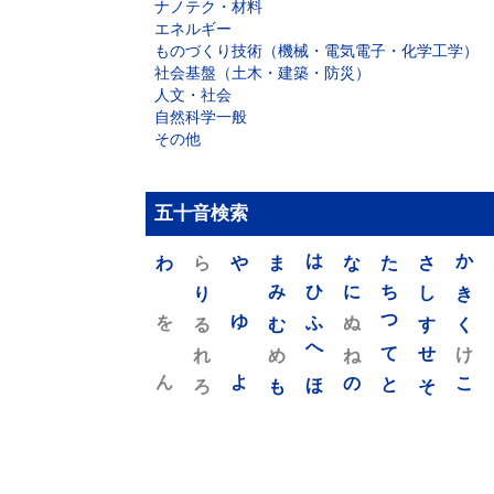
ナノテク・材料
エネルギー
ものづくり技術（機械・電気電子・化学工学）
社会基盤（土木・建築・防災）
人文・社会
自然科学一般
その他
五十音検索
わ
ら
や
ま
は
な
た
さ
か
り
み
ひ
に
ち
し
き
を
ゆ
る
む
ふ
ぬ
つ
す
く
れ
め
へ
ね
て
せ
け
ん
よ
ろ
も
ほ
の
と
そ
こ