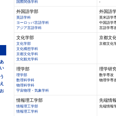
国際関係学科
-
外国語学部
外国語
英語学科
英米語学
ヨーロッパ言語学科
中国語学
アジア言語学科
言語学専
文化学部
京都文
文化学部
京都文化
文化構想学科
京都文化学科
あ
文化観光学科
い
理学部
理学研
う
理学部
数学専攻
数理科学科
物理学専
え
物理科学科
お
宇宙物理・気象学科
情報理工学部
先端情
情報理工学部
先端情報
情報理工学科