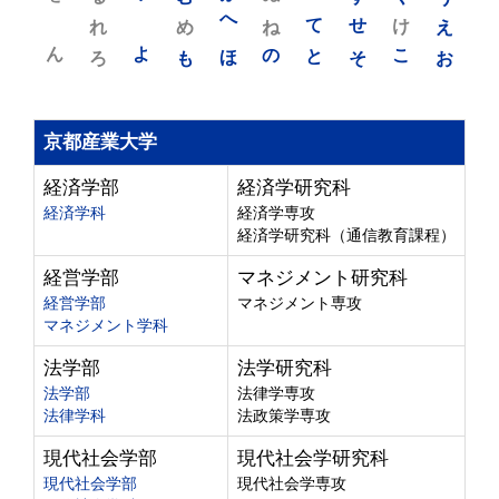
れ
め
へ
ね
て
せ
け
え
ん
よ
ろ
も
ほ
の
と
そ
こ
お
京都産業大学
経済学部
経済学研究科
経済学科
経済学専攻
経済学研究科（通信教育課程）
経営学部
マネジメント研究科
経営学部
マネジメント専攻
マネジメント学科
法学部
法学研究科
法学部
法律学専攻
法律学科
法政策学専攻
現代社会学部
現代社会学研究科
現代社会学部
現代社会学専攻