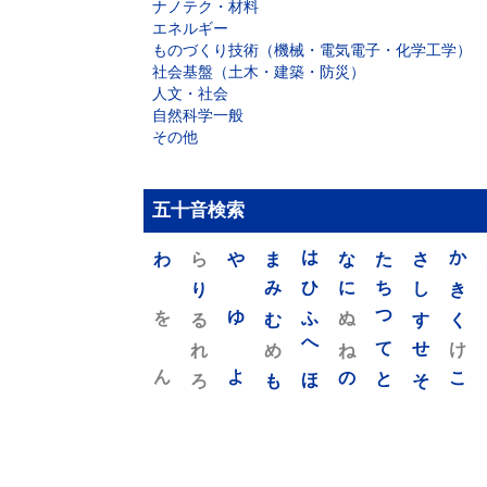
ナノテク・材料
エネルギー
ものづくり技術（機械・電気電子・化学工学）
社会基盤（土木・建築・防災）
人文・社会
自然科学一般
その他
五十音検索
わ
ら
や
ま
は
な
た
さ
か
り
み
ひ
に
ち
し
き
を
ゆ
る
む
ふ
ぬ
つ
す
く
れ
め
へ
ね
て
せ
け
ん
よ
ろ
も
ほ
の
と
そ
こ