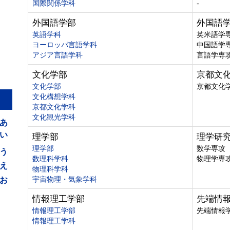
国際関係学科
-
外国語学部
外国語
英語学科
英米語学
ヨーロッパ言語学科
中国語学
アジア言語学科
言語学専
文化学部
京都文
文化学部
京都文化
文化構想学科
京都文化学科
あ
文化観光学科
い
理学部
理学研
う
理学部
数学専攻
数理科学科
物理学専
え
物理科学科
お
宇宙物理・気象学科
情報理工学部
先端情
情報理工学部
先端情報
情報理工学科