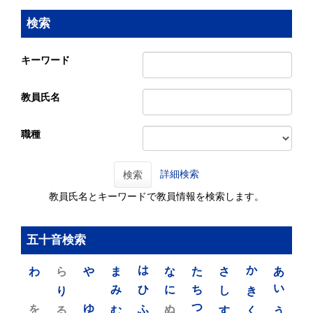
検索
キーワード
教員氏名
職種
詳細検索
検索
教員氏名とキーワードで教員情報を検索します。
五十音検索
わ
ら
や
ま
は
な
た
さ
か
あ
り
み
ひ
に
ち
し
き
い
を
ゆ
る
む
ふ
ぬ
つ
す
く
う