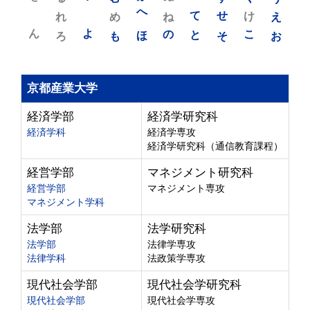
れ
め
へ
ね
て
せ
け
え
ん
よ
ろ
も
ほ
の
と
そ
こ
お
京都産業大学
経済学部
経済学研究科
経済学科
経済学専攻
経済学研究科（通信教育課程）
経営学部
マネジメント研究科
経営学部
マネジメント専攻
マネジメント学科
法学部
法学研究科
法学部
法律学専攻
法律学科
法政策学専攻
現代社会学部
現代社会学研究科
現代社会学部
現代社会学専攻