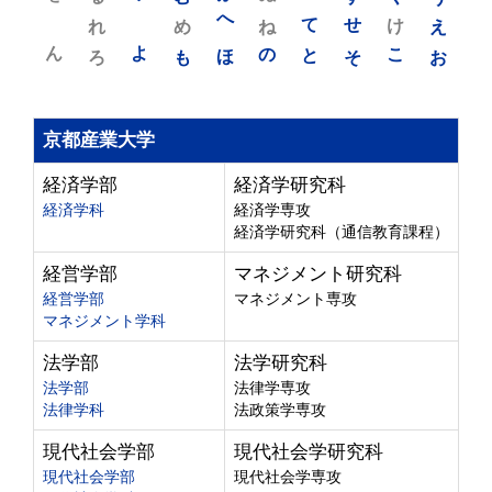
れ
め
へ
ね
て
せ
け
え
ん
よ
ろ
も
ほ
の
と
そ
こ
お
京都産業大学
経済学部
経済学研究科
経済学科
経済学専攻
経済学研究科（通信教育課程）
経営学部
マネジメント研究科
経営学部
マネジメント専攻
マネジメント学科
法学部
法学研究科
法学部
法律学専攻
法律学科
法政策学専攻
現代社会学部
現代社会学研究科
現代社会学部
現代社会学専攻