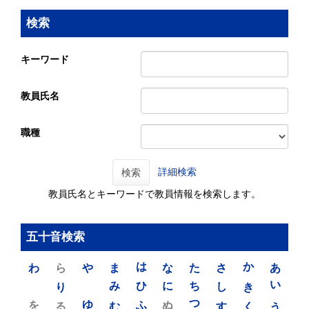
検索
キーワード
教員氏名
職種
詳細検索
検索
教員氏名とキーワードで教員情報を検索します。
五十音検索
わ
ら
や
ま
は
な
た
さ
か
あ
り
み
ひ
に
ち
し
き
い
を
ゆ
る
む
ふ
ぬ
つ
す
く
う