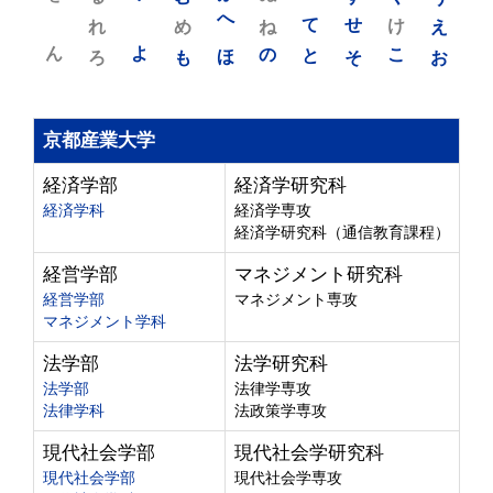
れ
め
へ
ね
て
せ
け
え
ん
よ
ろ
も
ほ
の
と
そ
こ
お
京都産業大学
経済学部
経済学研究科
経済学科
経済学専攻
経済学研究科（通信教育課程）
経営学部
マネジメント研究科
経営学部
マネジメント専攻
マネジメント学科
法学部
法学研究科
法学部
法律学専攻
法律学科
法政策学専攻
現代社会学部
現代社会学研究科
現代社会学部
現代社会学専攻