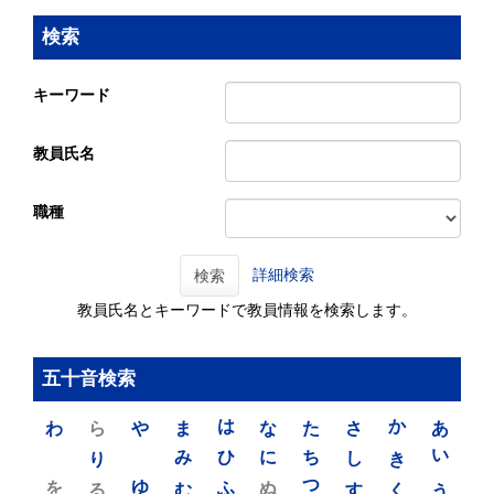
検索
キーワード
教員氏名
職種
詳細検索
検索
教員氏名とキーワードで教員情報を検索します。
五十音検索
わ
ら
や
ま
は
な
た
さ
か
あ
り
み
ひ
に
ち
し
き
い
を
ゆ
る
む
ふ
ぬ
つ
す
く
う