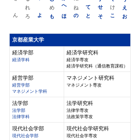
れ
め
へ
ね
て
せ
け
え
ん
よ
ろ
も
ほ
の
と
そ
こ
お
京都産業大学
経済学部
経済学研究科
経済学科
経済学専攻
経済学研究科（通信教育課程）
経営学部
マネジメント研究科
経営学部
マネジメント専攻
マネジメント学科
法学部
法学研究科
法学部
法律学専攻
法律学科
法政策学専攻
現代社会学部
現代社会学研究科
現代社会学部
現代社会学専攻