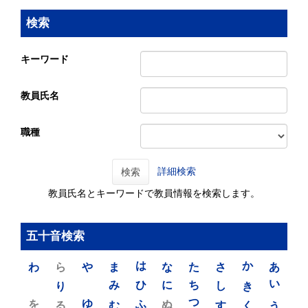
検索
キーワード
教員氏名
職種
詳細検索
検索
教員氏名とキーワードで教員情報を検索します。
五十音検索
わ
ら
や
ま
は
な
た
さ
か
あ
り
み
ひ
に
ち
し
き
い
を
ゆ
る
む
ふ
ぬ
つ
す
く
う