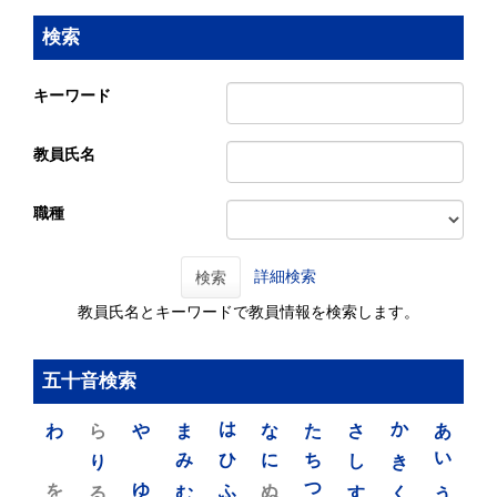
検索
キーワード
教員氏名
職種
詳細検索
検索
教員氏名とキーワードで教員情報を検索します。
五十音検索
わ
ら
や
ま
は
な
た
さ
か
あ
り
み
ひ
に
ち
し
き
い
を
ゆ
る
む
ふ
ぬ
つ
す
く
う