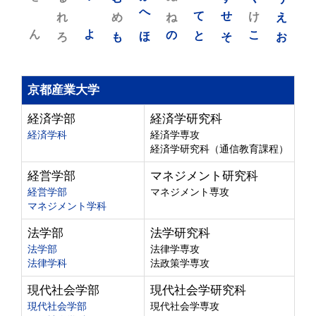
れ
め
へ
ね
て
せ
け
え
ん
よ
ろ
も
ほ
の
と
そ
こ
お
京都産業大学
経済学部
経済学研究科
経済学科
経済学専攻
経済学研究科（通信教育課程）
経営学部
マネジメント研究科
経営学部
マネジメント専攻
マネジメント学科
法学部
法学研究科
法学部
法律学専攻
法律学科
法政策学専攻
現代社会学部
現代社会学研究科
現代社会学部
現代社会学専攻