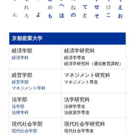
れ
め
へ
ね
て
せ
け
え
ん
よ
ろ
も
ほ
の
と
そ
こ
お
京都産業大学
経済学部
経済学研究科
経済学科
経済学専攻
経済学研究科（通信教育課程）
経営学部
マネジメント研究科
経営学部
マネジメント専攻
マネジメント学科
法学部
法学研究科
法学部
法律学専攻
法律学科
法政策学専攻
現代社会学部
現代社会学研究科
現代社会学部
現代社会学専攻