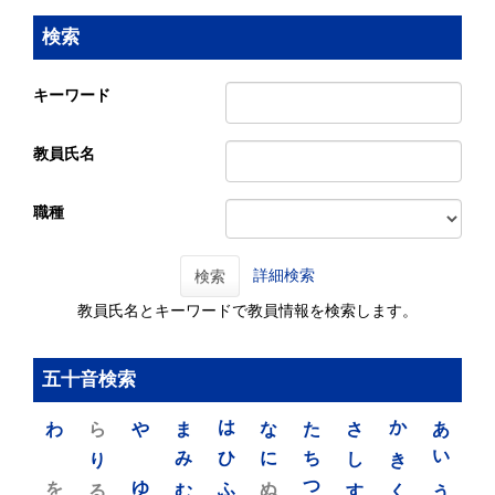
検索
キーワード
教員氏名
職種
詳細検索
検索
教員氏名とキーワードで教員情報を検索します。
五十音検索
わ
ら
や
ま
は
な
た
さ
か
あ
り
み
ひ
に
ち
し
き
い
を
ゆ
る
む
ふ
ぬ
つ
す
く
う