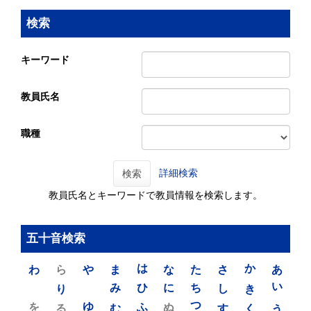
検索
キーワード
教員氏名
職種
詳細検索
検索
教員氏名とキーワードで教員情報を検索します。
五十音検索
わ
ら
や
ま
は
な
た
さ
か
あ
り
み
ひ
に
ち
し
き
い
を
ゆ
る
む
ふ
ぬ
つ
す
く
う