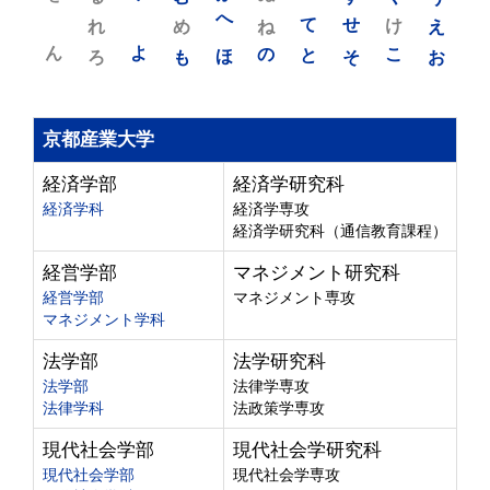
れ
め
へ
ね
て
せ
け
え
ん
よ
ろ
も
ほ
の
と
そ
こ
お
京都産業大学
経済学部
経済学研究科
経済学科
経済学専攻
経済学研究科（通信教育課程）
経営学部
マネジメント研究科
経営学部
マネジメント専攻
マネジメント学科
法学部
法学研究科
法学部
法律学専攻
法律学科
法政策学専攻
現代社会学部
現代社会学研究科
現代社会学部
現代社会学専攻