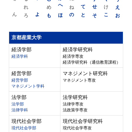
れ
め
へ
ね
て
せ
け
え
ん
よ
ろ
も
ほ
の
と
そ
こ
お
京都産業大学
経済学部
経済学研究科
経済学科
経済学専攻
経済学研究科（通信教育課程）
経営学部
マネジメント研究科
経営学部
マネジメント専攻
マネジメント学科
法学部
法学研究科
法学部
法律学専攻
法律学科
法政策学専攻
現代社会学部
現代社会学研究科
現代社会学部
現代社会学専攻