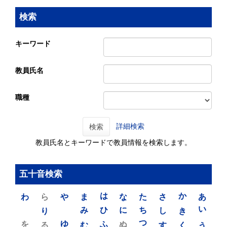
検索
キーワード
教員氏名
職種
詳細検索
検索
教員氏名とキーワードで教員情報を検索します。
五十音検索
わ
ら
や
ま
は
な
た
さ
か
あ
り
み
ひ
に
ち
し
き
い
を
ゆ
る
む
ふ
ぬ
つ
す
く
う