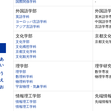
国際関係学科
-
外国語学部
外国語
英語学科
英米語学
ヨーロッパ言語学科
中国語学
アジア言語学科
言語学専
文化学部
京都文
文化学部
京都文化
文化構想学科
京都文化学科
あ
文化観光学科
い
理学部
理学研
う
理学部
数学専攻
数理科学科
物理学専
え
物理科学科
お
宇宙物理・気象学科
情報理工学部
先端情
情報理工学部
先端情報
情報理工学科