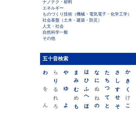
ナノテク・材料
エネルギー
ものづくり技術（機械・電気電子・化学工学）
社会基盤（土木・建築・防災）
人文・社会
自然科学一般
その他
五十音検索
わ
ら
や
ま
は
な
た
さ
か
り
み
ひ
に
ち
し
き
を
ゆ
る
む
ふ
ぬ
つ
す
く
れ
め
へ
ね
て
せ
け
ん
よ
ろ
も
ほ
の
と
そ
こ