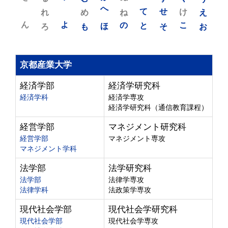
れ
め
へ
ね
て
せ
け
え
ん
よ
ろ
も
ほ
の
と
そ
こ
お
京都産業大学
経済学部
経済学研究科
経済学科
経済学専攻
経済学研究科（通信教育課程）
経営学部
マネジメント研究科
経営学部
マネジメント専攻
マネジメント学科
法学部
法学研究科
法学部
法律学専攻
法律学科
法政策学専攻
現代社会学部
現代社会学研究科
現代社会学部
現代社会学専攻