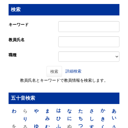
検索
キーワード
教員氏名
職種
詳細検索
検索
教員氏名とキーワードで教員情報を検索します。
五十音検索
わ
ら
や
ま
は
な
た
さ
か
あ
り
み
ひ
に
ち
し
き
い
を
ゆ
る
む
ふ
ぬ
つ
す
く
う