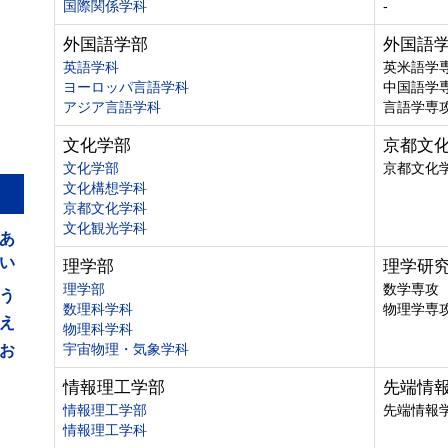
国際関係学科
-
外国語学部
外国語
英語学科
英米語学
ヨーロッパ言語学科
中国語学
アジア言語学科
言語学専
文化学部
京都文
文化学部
京都文化
文化構想学科
京都文化学科
あ
文化観光学科
い
理学部
理学研
う
理学部
数学専攻
数理科学科
物理学専
え
物理科学科
お
宇宙物理・気象学科
情報理工学部
先端情
情報理工学部
先端情報
情報理工学科