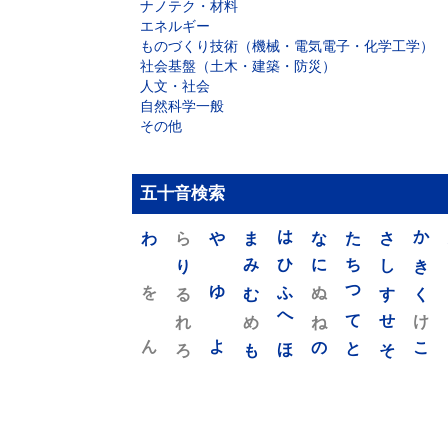
ナノテク・材料
エネルギー
ものづくり技術（機械・電気電子・化学工学）
社会基盤（土木・建築・防災）
人文・社会
自然科学一般
その他
五十音検索
わ
ら
や
ま
は
な
た
さ
か
り
み
ひ
に
ち
し
き
を
ゆ
る
む
ふ
ぬ
つ
す
く
れ
め
へ
ね
て
せ
け
ん
よ
ろ
も
ほ
の
と
そ
こ