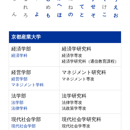
れ
め
へ
ね
て
せ
け
え
ん
よ
ろ
も
ほ
の
と
そ
こ
お
京都産業大学
経済学部
経済学研究科
経済学科
経済学専攻
経済学研究科（通信教育課程）
経営学部
マネジメント研究科
経営学部
マネジメント専攻
マネジメント学科
法学部
法学研究科
法学部
法律学専攻
法律学科
法政策学専攻
現代社会学部
現代社会学研究科
現代社会学部
現代社会学専攻