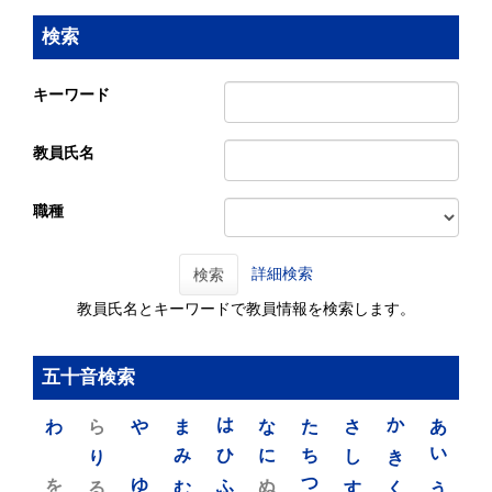
検索
キーワード
教員氏名
職種
詳細検索
検索
教員氏名とキーワードで教員情報を検索します。
五十音検索
わ
ら
や
ま
は
な
た
さ
か
あ
り
み
ひ
に
ち
し
き
い
を
ゆ
る
む
ふ
ぬ
つ
す
く
う