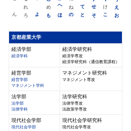
れ
め
へ
ね
て
せ
け
え
ん
よ
ろ
も
ほ
の
と
そ
こ
お
京都産業大学
経済学部
経済学研究科
経済学科
経済学専攻
経済学研究科（通信教育課程）
経営学部
マネジメント研究科
経営学部
マネジメント専攻
マネジメント学科
法学部
法学研究科
法学部
法律学専攻
法律学科
法政策学専攻
現代社会学部
現代社会学研究科
現代社会学部
現代社会学専攻