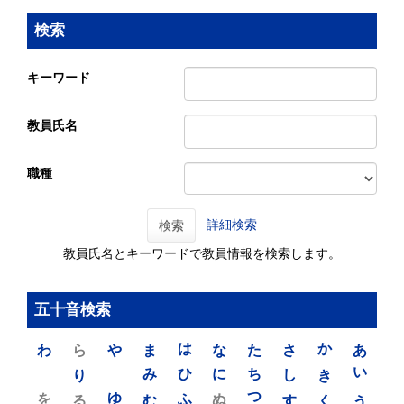
検索
キーワード
教員氏名
職種
詳細検索
検索
教員氏名とキーワードで教員情報を検索します。
五十音検索
わ
ら
や
ま
は
な
た
さ
か
あ
り
み
ひ
に
ち
し
き
い
を
ゆ
る
む
ふ
ぬ
つ
す
く
う