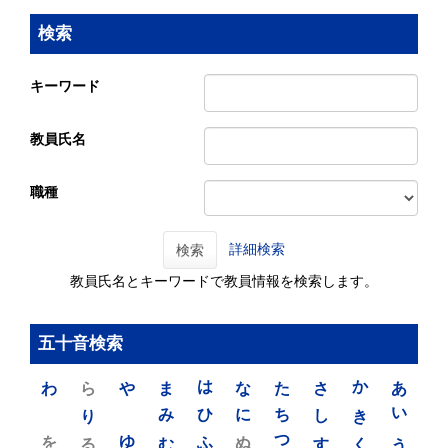
検索
キーワード
教員氏名
職種
詳細検索
検索
教員氏名とキーワードで教員情報を検索します。
五十音検索
わ
ら
や
ま
は
な
た
さ
か
あ
り
み
ひ
に
ち
し
き
い
を
ゆ
る
む
ふ
ぬ
つ
す
く
う