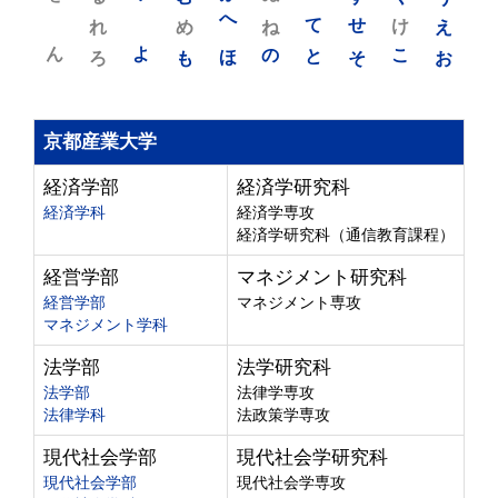
れ
め
へ
ね
て
せ
け
え
ん
よ
ろ
も
ほ
の
と
そ
こ
お
京都産業大学
経済学部
経済学研究科
経済学科
経済学専攻
経済学研究科（通信教育課程）
経営学部
マネジメント研究科
経営学部
マネジメント専攻
マネジメント学科
法学部
法学研究科
法学部
法律学専攻
法律学科
法政策学専攻
現代社会学部
現代社会学研究科
現代社会学部
現代社会学専攻