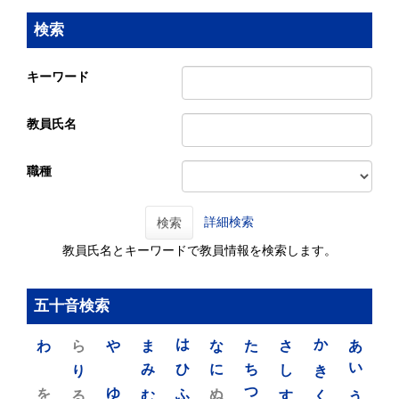
検索
キーワード
教員氏名
職種
詳細検索
検索
教員氏名とキーワードで教員情報を検索します。
五十音検索
わ
ら
や
ま
は
な
た
さ
か
あ
り
み
ひ
に
ち
し
き
い
を
ゆ
る
む
ふ
ぬ
つ
す
く
う