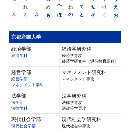
れ
め
へ
ね
て
せ
け
え
ん
よ
ろ
も
ほ
の
と
そ
こ
お
京都産業大学
経済学部
経済学研究科
経済学科
経済学専攻
経済学研究科（通信教育課程）
経営学部
マネジメント研究科
経営学部
マネジメント専攻
マネジメント学科
法学部
法学研究科
法学部
法律学専攻
法律学科
法政策学専攻
現代社会学部
現代社会学研究科
現代社会学部
現代社会学専攻