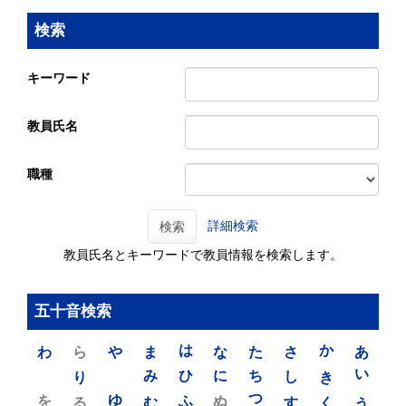
検索
キーワード
教員氏名
職種
詳細検索
検索
教員氏名とキーワードで教員情報を検索します。
五十音検索
わ
ら
や
ま
は
な
た
さ
か
あ
り
み
ひ
に
ち
し
き
い
を
ゆ
る
む
ふ
ぬ
つ
す
く
う