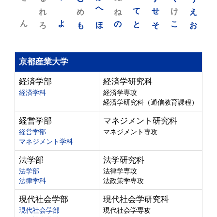
れ
め
へ
ね
て
せ
け
え
ん
よ
ろ
も
ほ
の
と
そ
こ
お
京都産業大学
経済学部
経済学研究科
経済学科
経済学専攻
経済学研究科（通信教育課程）
経営学部
マネジメント研究科
経営学部
マネジメント専攻
マネジメント学科
法学部
法学研究科
法学部
法律学専攻
法律学科
法政策学専攻
現代社会学部
現代社会学研究科
現代社会学部
現代社会学専攻