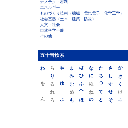
ナノテク・材料
エネルギー
ものづくり技術（機械・電気電子・化学工学）
社会基盤（土木・建築・防災）
人文・社会
自然科学一般
その他
五十音検索
わ
ら
や
ま
は
な
た
さ
か
り
み
ひ
に
ち
し
き
を
ゆ
る
む
ふ
ぬ
つ
す
く
れ
め
へ
ね
て
せ
け
ん
よ
ろ
も
ほ
の
と
そ
こ