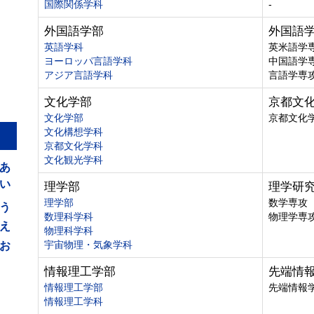
国際関係学科
-
外国語学部
外国語
英語学科
英米語学
ヨーロッパ言語学科
中国語学
アジア言語学科
言語学専
文化学部
京都文
文化学部
京都文化
文化構想学科
京都文化学科
あ
文化観光学科
い
理学部
理学研
う
理学部
数学専攻
数理科学科
物理学専
え
物理科学科
お
宇宙物理・気象学科
情報理工学部
先端情
情報理工学部
先端情報
情報理工学科