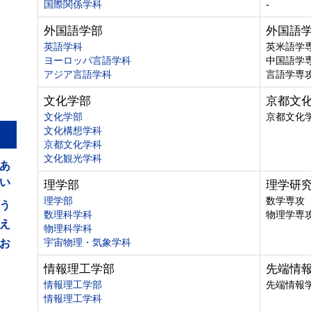
国際関係学科
-
外国語学部
外国語
英語学科
英米語学
ヨーロッパ言語学科
中国語学
アジア言語学科
言語学専
文化学部
京都文
文化学部
京都文化
文化構想学科
京都文化学科
あ
文化観光学科
い
理学部
理学研
う
理学部
数学専攻
数理科学科
物理学専
え
物理科学科
お
宇宙物理・気象学科
情報理工学部
先端情
情報理工学部
先端情報
情報理工学科