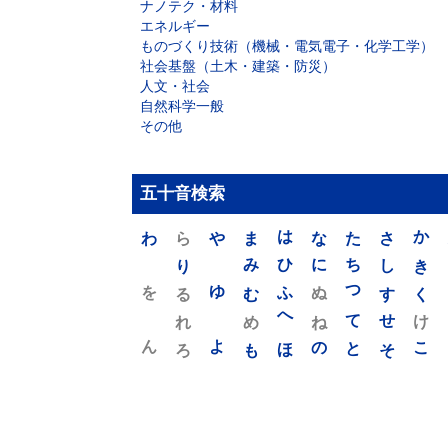
ナノテク・材料
エネルギー
ものづくり技術（機械・電気電子・化学工学）
社会基盤（土木・建築・防災）
人文・社会
自然科学一般
その他
五十音検索
わ
ら
や
ま
は
な
た
さ
か
り
み
ひ
に
ち
し
き
を
ゆ
る
む
ふ
ぬ
つ
す
く
れ
め
へ
ね
て
せ
け
ん
よ
ろ
も
ほ
の
と
そ
こ