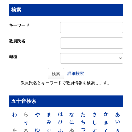
検索
キーワード
教員氏名
職種
詳細検索
検索
教員氏名とキーワードで教員情報を検索します。
五十音検索
わ
ら
や
ま
は
な
た
さ
か
あ
り
み
ひ
に
ち
し
き
い
を
ゆ
る
む
ふ
ぬ
つ
す
く
う