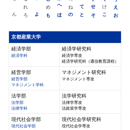
れ
め
へ
ね
て
せ
け
え
ん
よ
ろ
も
ほ
の
と
そ
こ
お
京都産業大学
経済学部
経済学研究科
経済学科
経済学専攻
経済学研究科（通信教育課程）
経営学部
マネジメント研究科
経営学部
マネジメント専攻
マネジメント学科
法学部
法学研究科
法学部
法律学専攻
法律学科
法政策学専攻
現代社会学部
現代社会学研究科
現代社会学部
現代社会学専攻