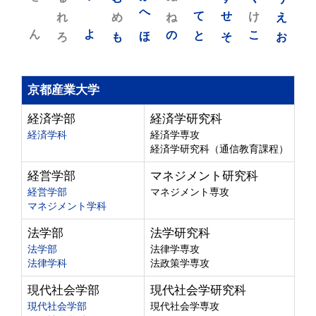
れ
め
へ
ね
て
せ
け
え
ん
よ
ろ
も
ほ
の
と
そ
こ
お
京都産業大学
経済学部
経済学研究科
経済学科
経済学専攻
経済学研究科（通信教育課程）
経営学部
マネジメント研究科
経営学部
マネジメント専攻
マネジメント学科
法学部
法学研究科
法学部
法律学専攻
法律学科
法政策学専攻
現代社会学部
現代社会学研究科
現代社会学部
現代社会学専攻