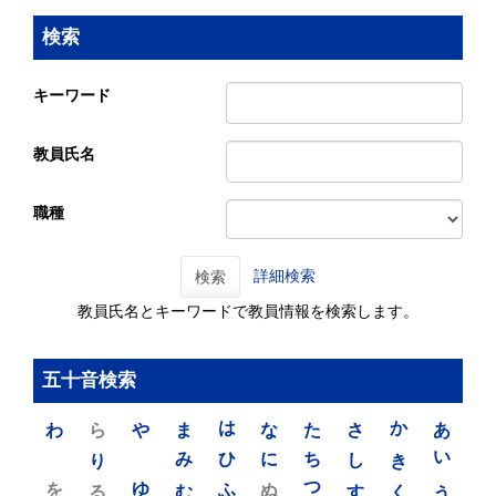
検索
キーワード
教員氏名
職種
詳細検索
検索
教員氏名とキーワードで教員情報を検索します。
五十音検索
わ
ら
や
ま
は
な
た
さ
か
あ
り
み
ひ
に
ち
し
き
い
を
ゆ
る
む
ふ
ぬ
つ
す
く
う