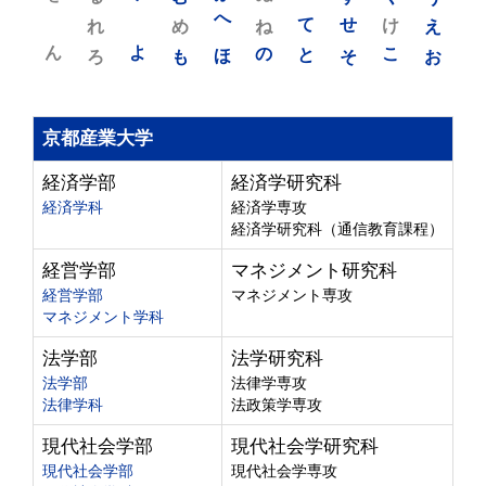
れ
め
へ
ね
て
せ
け
え
ん
よ
ろ
も
ほ
の
と
そ
こ
お
京都産業大学
経済学部
経済学研究科
経済学科
経済学専攻
経済学研究科（通信教育課程）
経営学部
マネジメント研究科
経営学部
マネジメント専攻
マネジメント学科
法学部
法学研究科
法学部
法律学専攻
法律学科
法政策学専攻
現代社会学部
現代社会学研究科
現代社会学部
現代社会学専攻