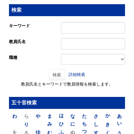
検索
キーワード
教員氏名
職種
詳細検索
検索
教員氏名とキーワードで教員情報を検索します。
五十音検索
わ
ら
や
ま
は
な
た
さ
か
あ
り
み
ひ
に
ち
し
き
い
を
ゆ
る
む
ふ
ぬ
つ
す
く
う