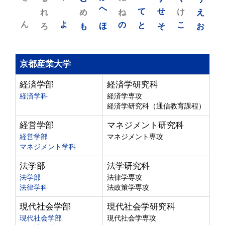
れ
め
へ
ね
て
せ
け
え
ん
よ
ろ
も
ほ
の
と
そ
こ
お
京都産業大学
経済学部
経済学研究科
経済学科
経済学専攻
経済学研究科（通信教育課程）
経営学部
マネジメント研究科
経営学部
マネジメント専攻
マネジメント学科
法学部
法学研究科
法学部
法律学専攻
法律学科
法政策学専攻
現代社会学部
現代社会学研究科
現代社会学部
現代社会学専攻