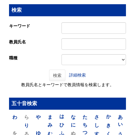
検索
キーワード
教員氏名
職種
詳細検索
検索
教員氏名とキーワードで教員情報を検索します。
五十音検索
わ
ら
や
ま
は
な
た
さ
か
あ
り
み
ひ
に
ち
し
き
い
を
ゆ
る
む
ふ
ぬ
つ
す
く
う