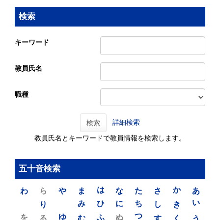
検索
キーワード
教員氏名
職種
詳細検索
検索
教員氏名とキーワードで教員情報を検索します。
五十音検索
わ
ら
や
ま
は
な
た
さ
か
あ
り
み
ひ
に
ち
し
き
い
を
ゆ
る
む
ふ
ぬ
つ
す
く
う