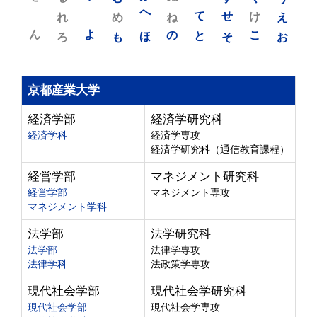
れ
め
へ
ね
て
せ
け
え
ん
よ
ろ
も
ほ
の
と
そ
こ
お
京都産業大学
経済学部
経済学研究科
経済学科
経済学専攻
経済学研究科（通信教育課程）
経営学部
マネジメント研究科
経営学部
マネジメント専攻
マネジメント学科
法学部
法学研究科
法学部
法律学専攻
法律学科
法政策学専攻
現代社会学部
現代社会学研究科
現代社会学部
現代社会学専攻