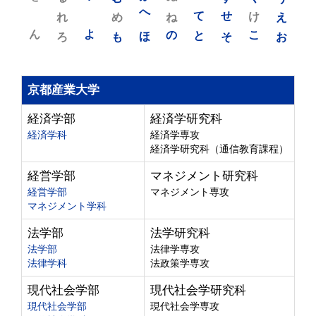
れ
め
へ
ね
て
せ
け
え
ん
よ
ろ
も
ほ
の
と
そ
こ
お
京都産業大学
経済学部
経済学研究科
経済学科
経済学専攻
経済学研究科（通信教育課程）
経営学部
マネジメント研究科
経営学部
マネジメント専攻
マネジメント学科
法学部
法学研究科
法学部
法律学専攻
法律学科
法政策学専攻
現代社会学部
現代社会学研究科
現代社会学部
現代社会学専攻