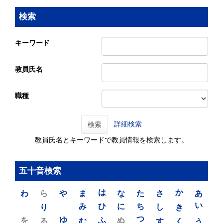
検索
キーワード
教員氏名
職種
詳細検索
検索
教員氏名とキーワードで教員情報を検索します。
五十音検索
わ
ら
や
ま
は
な
た
さ
か
あ
り
み
ひ
に
ち
し
き
い
を
ゆ
る
む
ふ
ぬ
つ
す
く
う