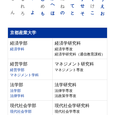
れ
め
へ
ね
て
せ
け
え
ん
よ
ろ
も
ほ
の
と
そ
こ
お
京都産業大学
経済学部
経済学研究科
経済学科
経済学専攻
経済学研究科（通信教育課程）
経営学部
マネジメント研究科
経営学部
マネジメント専攻
マネジメント学科
法学部
法学研究科
法学部
法律学専攻
法律学科
法政策学専攻
現代社会学部
現代社会学研究科
現代社会学部
現代社会学専攻