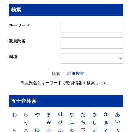
検索
キーワード
教員氏名
職種
詳細検索
検索
教員氏名とキーワードで教員情報を検索します。
五十音検索
わ
ら
や
ま
は
な
た
さ
か
あ
り
み
ひ
に
ち
し
き
い
を
ゆ
る
む
ふ
ぬ
つ
す
く
う