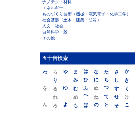
ナノテク・材料
エネルギー
ものづくり技術（機械・電気電子・化学工学）
社会基盤（土木・建築・防災）
人文・社会
自然科学一般
その他
五十音検索
わ
ら
や
ま
は
な
た
さ
か
り
み
ひ
に
ち
し
き
を
ゆ
る
む
ふ
ぬ
つ
す
く
れ
め
へ
ね
て
せ
け
ん
よ
ろ
も
ほ
の
と
そ
こ