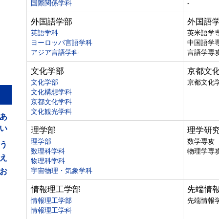
国際関係学科
-
外国語学部
外国語
英語学科
英米語学
ヨーロッパ言語学科
中国語学
アジア言語学科
言語学専
文化学部
京都文
文化学部
京都文化
文化構想学科
京都文化学科
あ
文化観光学科
い
理学部
理学研
う
理学部
数学専攻
数理科学科
物理学専
え
物理科学科
お
宇宙物理・気象学科
情報理工学部
先端情
情報理工学部
先端情報
情報理工学科