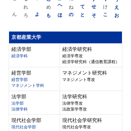
れ
め
へ
ね
て
せ
け
え
ん
よ
ろ
も
ほ
の
と
そ
こ
お
京都産業大学
経済学部
経済学研究科
経済学科
経済学専攻
経済学研究科（通信教育課程）
経営学部
マネジメント研究科
経営学部
マネジメント専攻
マネジメント学科
法学部
法学研究科
法学部
法律学専攻
法律学科
法政策学専攻
現代社会学部
現代社会学研究科
現代社会学部
現代社会学専攻