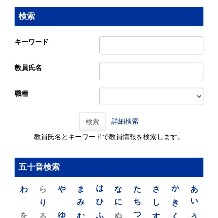
検索
キーワード
教員氏名
職種
詳細検索
検索
教員氏名とキーワードで教員情報を検索します。
五十音検索
わ
ら
や
ま
は
な
た
さ
か
あ
り
み
ひ
に
ち
し
き
い
を
ゆ
る
む
ふ
ぬ
つ
す
く
う