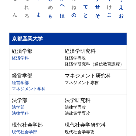
れ
め
へ
ね
て
せ
け
え
ん
よ
ろ
も
ほ
の
と
そ
こ
お
京都産業大学
経済学部
経済学研究科
経済学科
経済学専攻
経済学研究科（通信教育課程）
経営学部
マネジメント研究科
経営学部
マネジメント専攻
マネジメント学科
法学部
法学研究科
法学部
法律学専攻
法律学科
法政策学専攻
現代社会学部
現代社会学研究科
現代社会学部
現代社会学専攻