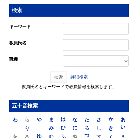
検索
キーワード
教員氏名
職種
詳細検索
検索
教員氏名とキーワードで教員情報を検索します。
五十音検索
わ
ら
や
ま
は
な
た
さ
か
あ
り
み
ひ
に
ち
し
き
い
を
ゆ
る
む
ふ
ぬ
つ
す
く
う