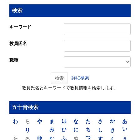
検索
キーワード
教員氏名
職種
詳細検索
検索
教員氏名とキーワードで教員情報を検索します。
五十音検索
わ
ら
や
ま
は
な
た
さ
か
あ
り
み
ひ
に
ち
し
き
い
を
ゆ
る
む
ふ
ぬ
つ
す
く
う