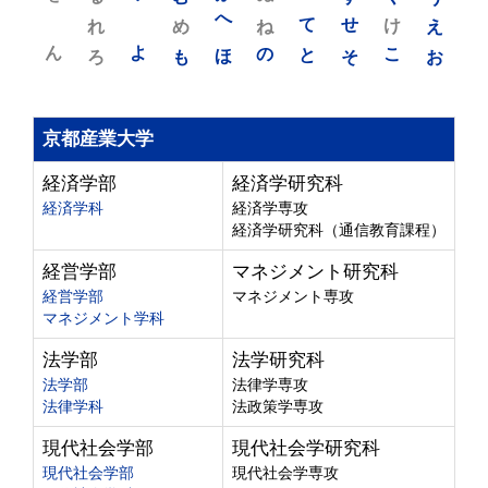
れ
め
へ
ね
て
せ
け
え
ん
よ
ろ
も
ほ
の
と
そ
こ
お
京都産業大学
経済学部
経済学研究科
経済学科
経済学専攻
経済学研究科（通信教育課程）
経営学部
マネジメント研究科
経営学部
マネジメント専攻
マネジメント学科
法学部
法学研究科
法学部
法律学専攻
法律学科
法政策学専攻
現代社会学部
現代社会学研究科
現代社会学部
現代社会学専攻