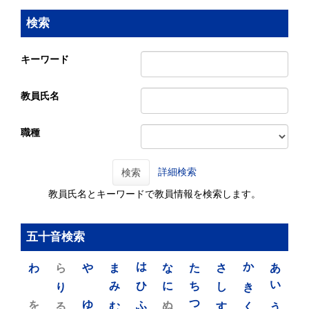
検索
キーワード
教員氏名
職種
詳細検索
検索
教員氏名とキーワードで教員情報を検索します。
五十音検索
わ
ら
や
ま
は
な
た
さ
か
あ
り
み
ひ
に
ち
し
き
い
を
ゆ
る
む
ふ
ぬ
つ
す
く
う