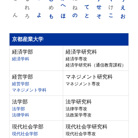
れ
め
へ
ね
て
せ
け
え
ん
よ
ろ
も
ほ
の
と
そ
こ
お
京都産業大学
経済学部
経済学研究科
経済学科
経済学専攻
経済学研究科（通信教育課程）
経営学部
マネジメント研究科
経営学部
マネジメント専攻
マネジメント学科
法学部
法学研究科
法学部
法律学専攻
法律学科
法政策学専攻
現代社会学部
現代社会学研究科
現代社会学部
現代社会学専攻