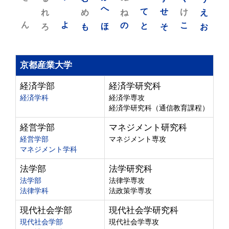
れ
め
へ
ね
て
せ
け
え
ん
よ
ろ
も
ほ
の
と
そ
こ
お
京都産業大学
経済学部
経済学研究科
経済学科
経済学専攻
経済学研究科（通信教育課程）
経営学部
マネジメント研究科
経営学部
マネジメント専攻
マネジメント学科
法学部
法学研究科
法学部
法律学専攻
法律学科
法政策学専攻
現代社会学部
現代社会学研究科
現代社会学部
現代社会学専攻