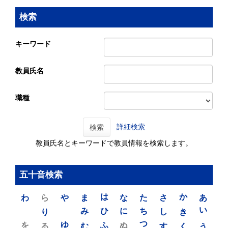
検索
キーワード
教員氏名
職種
詳細検索
検索
教員氏名とキーワードで教員情報を検索します。
五十音検索
わ
ら
や
ま
は
な
た
さ
か
あ
り
み
ひ
に
ち
し
き
い
を
ゆ
る
む
ふ
ぬ
つ
す
く
う