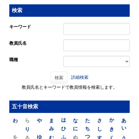
検索
キーワード
教員氏名
職種
詳細検索
検索
教員氏名とキーワードで教員情報を検索します。
五十音検索
わ
ら
や
ま
は
な
た
さ
か
あ
り
み
ひ
に
ち
し
き
い
を
ゆ
る
む
ふ
ぬ
つ
す
く
う