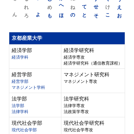
れ
め
へ
ね
て
せ
け
え
ん
よ
ろ
も
ほ
の
と
そ
こ
お
京都産業大学
経済学部
経済学研究科
経済学科
経済学専攻
経済学研究科（通信教育課程）
経営学部
マネジメント研究科
経営学部
マネジメント専攻
マネジメント学科
法学部
法学研究科
法学部
法律学専攻
法律学科
法政策学専攻
現代社会学部
現代社会学研究科
現代社会学部
現代社会学専攻