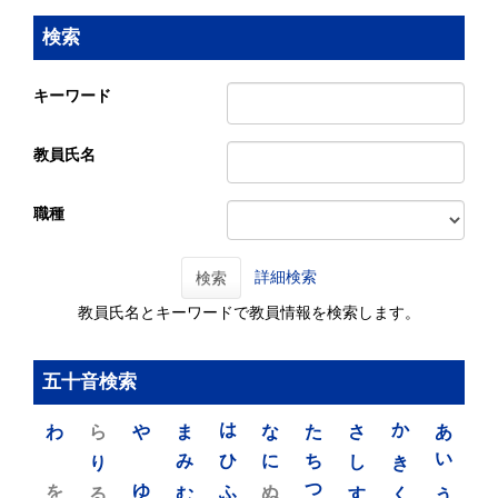
検索
キーワード
教員氏名
職種
詳細検索
検索
教員氏名とキーワードで教員情報を検索します。
五十音検索
わ
ら
や
ま
は
な
た
さ
か
あ
り
み
ひ
に
ち
し
き
い
を
ゆ
る
む
ふ
ぬ
つ
す
く
う