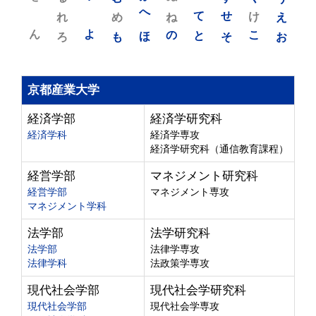
れ
め
へ
ね
て
せ
け
え
ん
よ
ろ
も
ほ
の
と
そ
こ
お
京都産業大学
経済学部
経済学研究科
経済学科
経済学専攻
経済学研究科（通信教育課程）
経営学部
マネジメント研究科
経営学部
マネジメント専攻
マネジメント学科
法学部
法学研究科
法学部
法律学専攻
法律学科
法政策学専攻
現代社会学部
現代社会学研究科
現代社会学部
現代社会学専攻