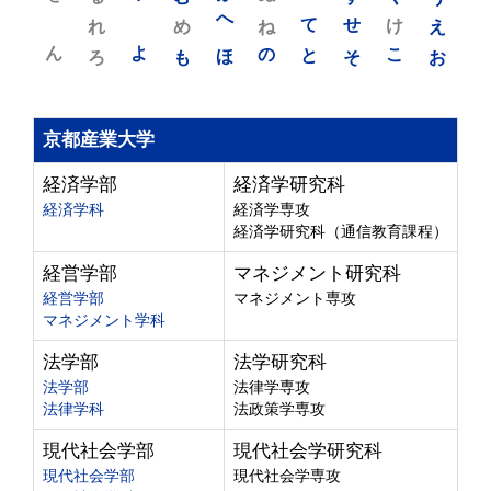
れ
め
へ
ね
て
せ
け
え
ん
よ
ろ
も
ほ
の
と
そ
こ
お
京都産業大学
経済学部
経済学研究科
経済学科
経済学専攻
経済学研究科（通信教育課程）
経営学部
マネジメント研究科
経営学部
マネジメント専攻
マネジメント学科
法学部
法学研究科
法学部
法律学専攻
法律学科
法政策学専攻
現代社会学部
現代社会学研究科
現代社会学部
現代社会学専攻