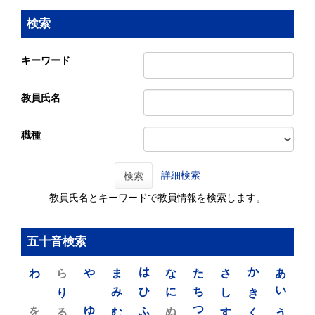
検索
キーワード
教員氏名
職種
詳細検索
検索
教員氏名とキーワードで教員情報を検索します。
五十音検索
わ
ら
や
ま
は
な
た
さ
か
あ
り
み
ひ
に
ち
し
き
い
を
ゆ
る
む
ふ
ぬ
つ
す
く
う