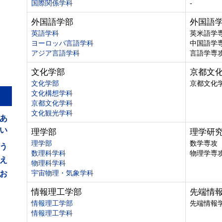
国際関係学科
-
外国語学部
外国語
英語学科
英米語学
ヨーロッパ言語学科
中国語学
アジア言語学科
言語学専
文化学部
京都文
文化学部
京都文化
文化構想学科
京都文化学科
あ
文化観光学科
い
理学部
理学研
う
理学部
数学専攻
数理科学科
物理学専
え
物理科学科
お
宇宙物理・気象学科
情報理工学部
先端情
情報理工学部
先端情報
情報理工学科