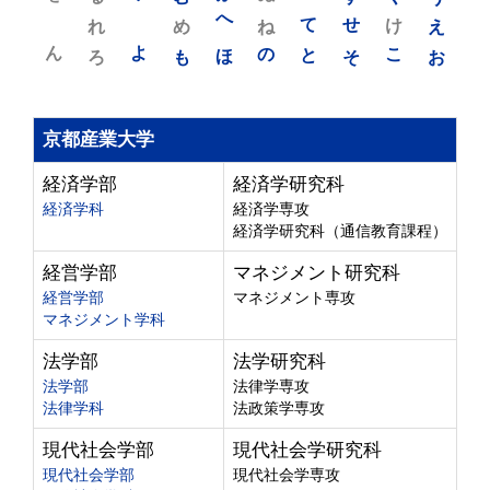
れ
め
へ
ね
て
せ
け
え
ん
よ
ろ
も
ほ
の
と
そ
こ
お
京都産業大学
経済学部
経済学研究科
経済学科
経済学専攻
経済学研究科（通信教育課程）
経営学部
マネジメント研究科
経営学部
マネジメント専攻
マネジメント学科
法学部
法学研究科
法学部
法律学専攻
法律学科
法政策学専攻
現代社会学部
現代社会学研究科
現代社会学部
現代社会学専攻