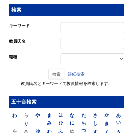
検索
キーワード
教員氏名
職種
詳細検索
検索
教員氏名とキーワードで教員情報を検索します。
五十音検索
わ
ら
や
ま
は
な
た
さ
か
あ
り
み
ひ
に
ち
し
き
い
を
ゆ
る
む
ふ
ぬ
つ
す
く
う