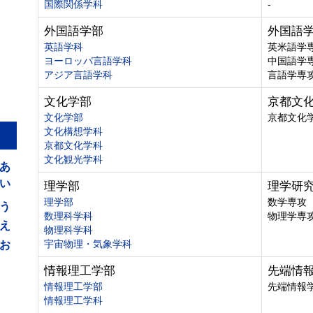
国際関係学科
-
外国語学部
外国語
英語学科
英米語学
ヨーロッパ言語学科
中国語学
アジア言語学科
言語学専
文化学部
京都文
文化学部
京都文化
文化構想学科
京都文化学科
あ
文化観光学科
い
理学部
理学研
う
理学部
数学専攻
数理科学科
物理学専
え
物理科学科
お
宇宙物理・気象学科
情報理工学部
先端情
情報理工学部
先端情報
情報理工学科