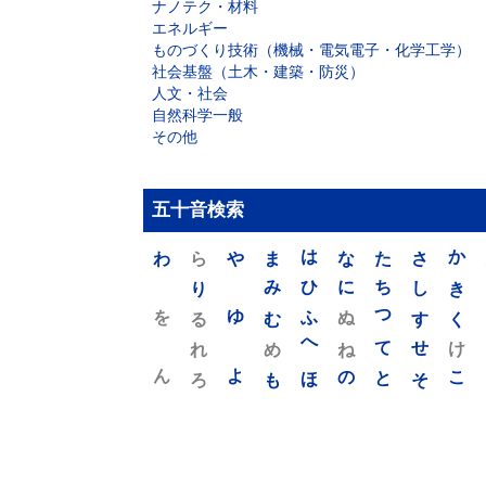
ナノテク・材料
エネルギー
ものづくり技術（機械・電気電子・化学工学）
社会基盤（土木・建築・防災）
人文・社会
自然科学一般
その他
五十音検索
わ
ら
や
ま
は
な
た
さ
か
り
み
ひ
に
ち
し
き
を
ゆ
る
む
ふ
ぬ
つ
す
く
れ
め
へ
ね
て
せ
け
ん
よ
ろ
も
ほ
の
と
そ
こ