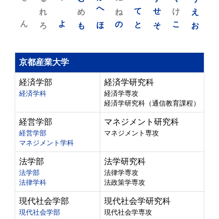
れ
め
へ
ね
て
せ
け
え
ん
よ
ろ
も
ほ
の
と
そ
こ
お
京都産業大学
経済学部
経済学研究科
経済学科
経済学専攻
経済学研究科（通信教育課程）
経営学部
マネジメント研究科
経営学部
マネジメント専攻
マネジメント学科
法学部
法学研究科
法学部
法律学専攻
法律学科
法政策学専攻
現代社会学部
現代社会学研究科
現代社会学部
現代社会学専攻