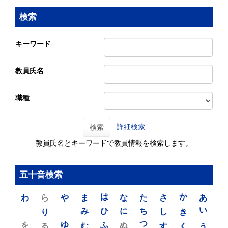
検索
キーワード
教員氏名
職種
詳細検索
検索
教員氏名とキーワードで教員情報を検索します。
五十音検索
わ
ら
や
ま
は
な
た
さ
か
あ
り
み
ひ
に
ち
し
き
い
を
ゆ
る
む
ふ
ぬ
つ
す
く
う