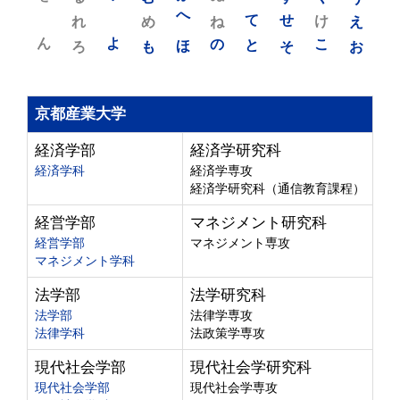
れ
め
へ
ね
て
せ
け
え
ん
よ
ろ
も
ほ
の
と
そ
こ
お
京都産業大学
経済学部
経済学研究科
経済学科
経済学専攻
経済学研究科（通信教育課程）
経営学部
マネジメント研究科
経営学部
マネジメント専攻
マネジメント学科
法学部
法学研究科
法学部
法律学専攻
法律学科
法政策学専攻
現代社会学部
現代社会学研究科
現代社会学部
現代社会学専攻