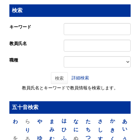
検索
キーワード
教員氏名
職種
詳細検索
検索
教員氏名とキーワードで教員情報を検索します。
五十音検索
わ
ら
や
ま
は
な
た
さ
か
あ
り
み
ひ
に
ち
し
き
い
を
ゆ
る
む
ふ
ぬ
つ
す
く
う