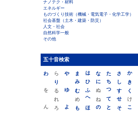
ナノテク・材料
エネルギー
ものづくり技術（機械・電気電子・化学工学）
社会基盤（土木・建築・防災）
人文・社会
自然科学一般
その他
五十音検索
わ
ら
や
ま
は
な
た
さ
か
り
み
ひ
に
ち
し
き
を
ゆ
る
む
ふ
ぬ
つ
す
く
れ
め
へ
ね
て
せ
け
ん
よ
ろ
も
ほ
の
と
そ
こ