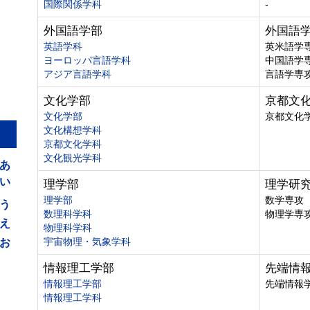
国際関係学科
-
外国語学部
外国語
英語学科
英米語学
ヨーロッパ言語学科
中国語学
アジア言語学科
言語学専
文化学部
京都文
文化学部
京都文化
文化構想学科
京都文化学科
あ
文化観光学科
い
理学部
理学研
う
理学部
数学専攻
数理科学科
物理学専
え
物理科学科
お
宇宙物理・気象学科
情報理工学部
先端情
情報理工学部
先端情報
情報理工学科