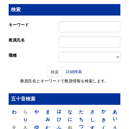
検索
キーワード
教員氏名
職種
詳細検索
検索
教員氏名とキーワードで教員情報を検索します。
五十音検索
わ
ら
や
ま
は
な
た
さ
か
あ
り
み
ひ
に
ち
し
き
い
を
ゆ
る
む
ふ
ぬ
つ
す
く
う