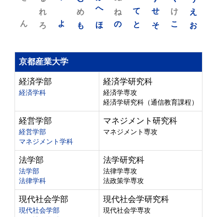
れ
め
へ
ね
て
せ
け
え
ん
よ
ろ
も
ほ
の
と
そ
こ
お
京都産業大学
経済学部
経済学研究科
経済学科
経済学専攻
経済学研究科（通信教育課程）
経営学部
マネジメント研究科
経営学部
マネジメント専攻
マネジメント学科
法学部
法学研究科
法学部
法律学専攻
法律学科
法政策学専攻
現代社会学部
現代社会学研究科
現代社会学部
現代社会学専攻