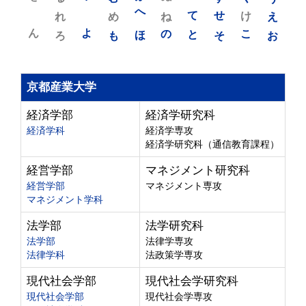
れ
め
へ
ね
て
せ
け
え
ん
よ
ろ
も
ほ
の
と
そ
こ
お
京都産業大学
経済学部
経済学研究科
経済学科
経済学専攻
経済学研究科（通信教育課程）
経営学部
マネジメント研究科
経営学部
マネジメント専攻
マネジメント学科
法学部
法学研究科
法学部
法律学専攻
法律学科
法政策学専攻
現代社会学部
現代社会学研究科
現代社会学部
現代社会学専攻