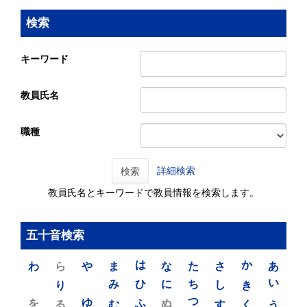
検索
キーワード
教員氏名
職種
詳細検索
検索
教員氏名とキーワードで教員情報を検索します。
五十音検索
わ
ら
や
ま
は
な
た
さ
か
あ
り
み
ひ
に
ち
し
き
い
を
ゆ
る
む
ふ
ぬ
つ
す
く
う